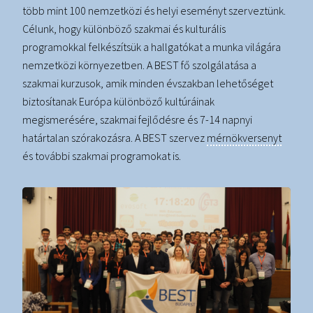
több mint 100 nemzetközi és helyi eseményt szerveztünk.
Célunk, hogy különböző szakmai és kulturális
programokkal felkészítsük a hallgatókat a munka világára
nemzetközi környezetben. A BEST fő szolgálatása a
szakmai kurzusok, amik minden évszakban lehetőséget
biztosítanak Európa különböző kultúráinak
megismerésére, szakmai fejlődésre és 7-14 napnyi
határtalan szórakozásra. A BEST szervez
mérnökversenyt
és további szakmai programokat is.