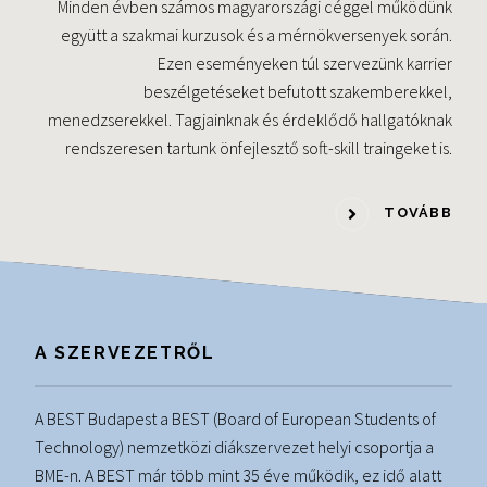
Minden évben számos magyarországi céggel működünk
együtt a szakmai kurzusok és a mérnökversenyek során.
Ezen eseményeken túl szervezünk karrier
beszélgetéseket befutott szakemberekkel,
menedzserekkel. Tagjainknak és érdeklődő hallgatóknak
rendszeresen tartunk önfejlesztő soft-skill traingeket is.
TOVÁBB
A SZERVEZETRŐL
A BEST Budapest a BEST (Board of European Students of
Technology) nemzetközi diákszervezet helyi csoportja a
BME-n. A BEST már több mint 35 éve működik, ez idő alatt