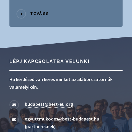
TOVÁBB
LÉPJ KAPCSOLATBA VELÜNK!
Ha kérdésed van keres minket az alábbi csatornák
valamelyikén.
budapest@best-eu.org
egyuttmukodes@best-budapest.hu
(partnereknek)